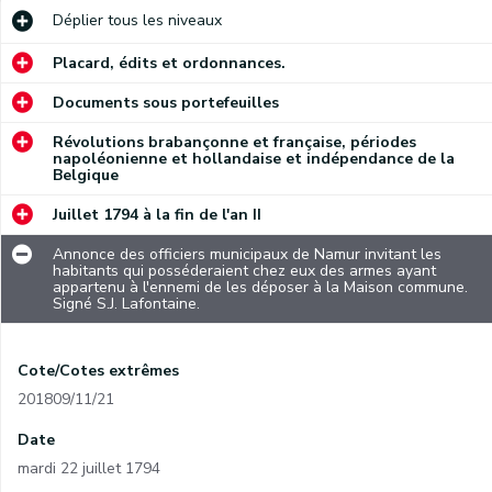
Déplier
tous les niveaux
Placard, édits et ordonnances.
Documents sous portefeuilles
Révolutions brabançonne et française, périodes
napoléonienne et hollandaise et indépendance de la
Belgique
Juillet 1794 à la fin de l'an II
Annonce des officiers municipaux de Namur invitant les
habitants qui posséderaient chez eux des armes ayant
appartenu à l'ennemi de les déposer à la Maison commune.
Signé S.J. Lafontaine.
Cote/Cotes extrêmes
201809/11/21
Date
mardi 22 juillet 1794