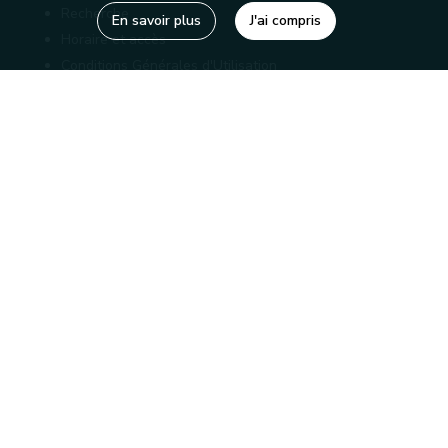
Recherche
En savoir plus
J'ai compris
Horaire et accès
Conditions Générales d'Utilisation
Mentions légales
Politique de confidentialité
Liens utiles
Bibliothèques
Editions
Connaître la Wallonie
Nos partenaires
Sites généraux de la Wallonie
Wallonie.be
Service public de Wallonie
Wallex