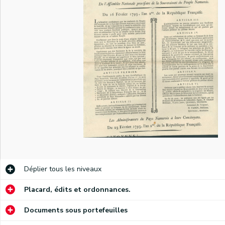
)
Proclamation de Cyrus Valence, commandant en chef de l'armée des Ardennes, portant à la connaissance des citoyens de Namur la proclamation du 8 novembre 1792 de Charles-François Dumourier, commandant en chef de l'armée de la Belgique, relative aux mesures à prendre pour l'administration de la Belgique
Proclamation du lieutenant-général Leveneur invitant la population namuroise à élire ses magistrats
La Société des Amis de la Liberté et de l'Egalité fait part de son adhésion aux valeurs de la République française
Discours de l'adjudant général Dauvers à la Société des Belges patriotes à Namur, le jour de son inauguration, le 24 novembre 1792
Discours du citoyen E. Dinne, membre du Comité général révolutionnaire des Belges et Liégeois unis, à la Société des Amis de la Liberté et de l'Egalité présidée par De Posson à Namur le 25 novembre 1792
Proclamation des magistrats de la Ville de Namur portant à la connaissance de la population la lettre du 24 novembre 1792 du commandant de place Duma à propos du logement des troupes françaises et des éventuelles plaintes (par ordonnance, signé S.J. Lafontaine)
Déplier
tous les niveaux
Adresse de la Société des Amis de la Liberté et de l'Egalité au citoyen général Valence à son entrée à Namur. Réponse du général Valence (signé président De Posson, secrétaire X. Wasseige)
Placard, édits et ordonnances.
Invitation aux citoyens namurois de moins de 21 ans à participer à l'élection de ses représentants provisoires qui aura lieu à la cathédrale Saint-Aubain le 5 décembre 1792
Documents sous portefeuilles
Information (n° 4) à la population namuroise sur le serment prêté le 6 décembre 1792 place Saint-Remy par les représentants élus par le peuple le 5 décembre 1792