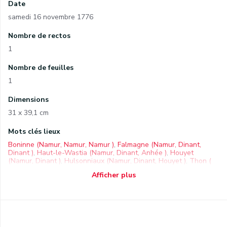
Date
samedi 16 novembre 1776
Nombre de rectos
1
Nombre de feuilles
1
Dimensions
31 x 39,1 cm
Mots clés lieux
Boninne (Namur, Namur, Namur )
,
Falmagne (Namur, Dinant,
Dinant )
,
Haut-le-Wastia (Namur, Dinant, Anhée )
,
Houyet
(Namur, Dinant )
,
Hulsonniaux (Namur, Dinant, Houyet )
,
Thon (
Namur, Namur, Andenne )
Afficher plus