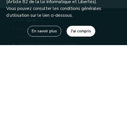
(Article 82 de la loi Informatique et Libertés).
Vous pouvez consulter les conditions générales
d’utilisation sur le lien ci-dessous.
Accès rapide
Recherche
En savoir plus
J'ai compris
Horaire et accès
Conditions Générales d'Utilisation
Mentions légales
Politique de confidentialité
Liens utiles
Bibliothèques
Editions
Connaître la Wallonie
Nos partenaires
Sites généraux de la Wallonie