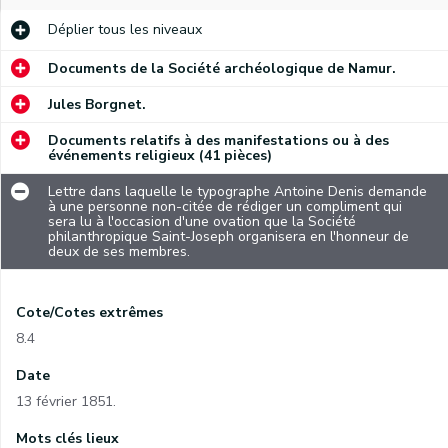
Déplier
tous les niveaux
Documents de la Société archéologique de Namur.
Jules Borgnet.
Documents relatifs à des manifestations ou à des
événements religieux (41 pièces)
Lettre dans laquelle le typographe Antoine Denis demande
à une personne non-citée de rédiger un compliment qui
sera lu à l'occasion d'une ovation que la Société
philanthropique Saint-Joseph organisera en l'honneur de
deux de ses membres.
Cote/Cotes extrêmes
8.4
Date
13 février 1851.
Mots clés lieux