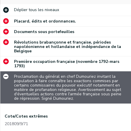
Déplier
tous les niveaux
Placard, édits et ordonnances.
Documents sous portefeuilles
Révolutions brabançonne et française, périodes
napoléonienne et hollandaise et indépendance de la
Belgique
Première occupation française (novembre 1792-mars
1793)
Proclamation du général en chef Dumouriez invitant la
population à faire connaître les exactions commises par
certains commissaires du pouvoir exécutif notamment en
matière de profanation religieuse. Avertissement au sujet
d'éventuelles actions contre l'armée française sous peine
de répression. Signé Dumouriez.
Cote/Cotes extrêmes
201809/9/71