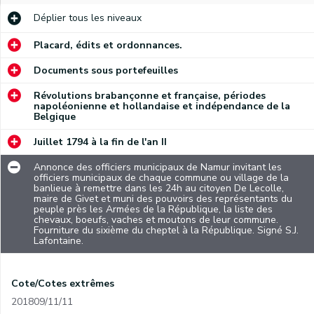
Déplier
tous les niveaux
Placard, édits et ordonnances.
Documents sous portefeuilles
Révolutions brabançonne et française, périodes
napoléonienne et hollandaise et indépendance de la
Belgique
Juillet 1794 à la fin de l'an II
Annonce des officiers municipaux de Namur invitant les
officiers municipaux de chaque commune ou village de la
banlieue à remettre dans les 24h au citoyen De Lecolle,
maire de Givet et muni des pouvoirs des représentants du
peuple près les Armées de la République, la liste des
chevaux, boeufs, vaches et moutons de leur commune.
Fourniture du sixième du cheptel à la République. Signé S.J.
Lafontaine.
Cote/Cotes extrêmes
201809/11/11