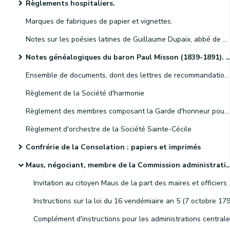
Règlements hospitaliers.
Marques de fabriques de papier et vignettes.
Notes sur les poésies latines de Guillaume Dupaix, abbé de Gembloux.
Notes généalogiques du baron Paul Misson (1839-1891). Ces dossiers concernent principalement les familles Beelen, Buirette, Hooft, Misson, de Moreau, Obin, d'Otreppe, de Presseux et Roberts.
Ensemble de documents, dont des lettres de recommandation, relatifs à Philippe Donain, dit Bosmanne, prêtre du village de Berlaimont, dans le diocèse de Cambrai.
Règlement de la Société d'harmonie
Règlement des membres composant la Garde d'honneur pour recevoir le Roi et la Reine lors de l'inauguration du chemin de fer de Bruxelles
Règlement d'orchestre de la Société Sainte-Cécile
Confrérie de la Consolation : papiers et imprimés
Maus, négociant, membre de la Commission administrative des hospices de Namur
Invitation au citoyen Maus de la part des maires et offi