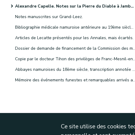
Alexandre Capelle. Notes sur la Pierre du Diable à Jambes et le culte de saint Martin.
Notes manuscrites sur Grand-Leez.
Bibliographie médicale namuroise antérieure au 19ème siècle. Notes classées et relevées par le Docteur Paul Masoin
Articles de Lecatte présentés pour les Annales, mais écartés.
Dossier de demande de financement de la Commission des monuments auprès du ministre de l'Intérieur, pour la resta
Copie par le docteur Tihon des privilèges de Franc-Mesnil-en-
Abbayes namuroises du 18ème siècle, transcription annotée du voyage du moine cictercien de l'abbaye de Clairvaux, Dom Guyton, imparfaitement publiée dans le Messager des sciences historiques, par H. Schuermans.
Mémoire des événements funestes et remarquables arrivés aux namurois pendant le cours de l'an 1
Ce site utilise des cookies 