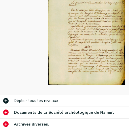
Déplier
tous les niveaux
ciers municipaux de la commune, à se rendre à la maison communale afin de se concerter sur les moyens à employer pour sortir l'hôpital de la ville de la grande détresse dans laquelle il se trouve.
Documents de la Société archéologique de Namur.
Instructions sur la loi du 16 vendémiaire an 5 (7 octobre 1796) quant à la nomination des commissions administratives des hospices civils, provenant du Ministre de l'intérieur (Bénézech), à destination de l'administration centrale du département de Sambre et Meuse. Copie conforme.
Complément d'instructions pour les administrations centrales de département sur l'exécution de la loi du 16 vendémiaire an 5 (7 octobre 1796) relative à l'administration des hospices civils, émanant du Ministère de l'intérieur. Copie conforme, signée Bénézech.
Archives diverses.