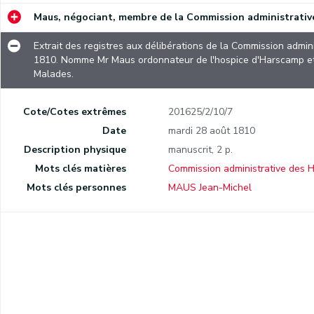
Extrait des registres aux délibérations et arrêtés de l'administration municipale du canton de Namur département de Sambre-et-Meuse. Séance du 28 pluviôse an 6 (16 février 1798). Modalité de remboursement d'une dette de 700 florins qu'à contracté la municipalité au citoyen Maus pour subvenir aux besoins du grand hôpital de la commune.
Maus, négociant, membre de la Commission administrativ
Extrait du registre aux délibérations de la Commission des hospices civils de la commune de Namur. Séance du 23 messidor an 9 (12 juillet 1801).
Extrait des registres aux délibérations de la Commission admin
Extrait du registre aux délibérations des hospices de Namur. Séance du 28 pluviôse an 13 (17 février 1805). Division de l'administration en bureau.
1810. Nomme Mr Maus ordonnateur de l'hospice d'Harscamp et M
Malades.
Extrait des registres aux délibérations de la Commission administrative des hospices de la ville de Namur. Séance du 28 août 1810. Nomme Mr Maus ordonnateur de l'hospice d'Harscamp et Monsieur Fallon fils ordonnateur des hospices Saint-Gilles et des Malades.
Lettre de l'Intendant départemental de Sambre-et-Meuse à Monsieur Maus qui lui demande d'être administrateur du Mont-de-Piété de la ville.
Cote/Cotes extrêmes
201625/2/10/7
Date
mardi 28 août 1810
sion administrative des hospices de la ville de Namur. Séance du 7 janvier 1815.
Description physique
manuscrit, 2 p.
Extrait des registres aux délibérations de la Commission administrative des hospices de la ville de Namur. Séance du 31 juillet 1815. Explication des comptes.
Mots clés matières
Commission administrative des H
Lettre des bourgmestres de Gaiffier de Tamison et du secrétaire de la Régence Isidore Fallon adressée à Monsieur Maus lui adressant un extrait du procès-verbal de la séance du 24 octobre 1819 dans laquelle le conseil a nommé Monsieur Maus membre de la Commission administrative des hospices de la ville.
Mots clés personnes
MAUS Jean-Michel
Extrait d'un état adressé par le receveur des ??? à la Commission administrative de les ??? et arrêté du 29 janvier 1820
le de Namur (le Comte de la Roche) à Monsieur Maus afin de l'installer dans ses nouvelles fonctions à la Commission administrative des hospices.
Lettres des bourgmestres de Namur à Monsieur Maus pour l'informer de sa réélection comme membre de la Commission administrative des hospices civils.
Lettres de démission de Maus aux membres de la Commission administrative des hospices civils.
Estimation des dégradations à restaurer d'un bâtiment appartenant aux sœurs de la charité.