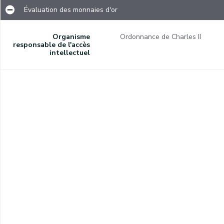
Évaluation des monnaies d'or
Organisme
Ordonnance de Charles II
Confirmation des privilèges octroyés par Albert et Isabelle aux Monts-de-Piété des Pays-Bas et à leurs officiers.
responsable de l'accès
intellectuel
Obligation de louer les terrains non-cultivés par les propriétaires.
s.
Republication de l'édit du 27 novembre 1664 interdisant de travailler les rubans autrement que sur les métiers.
Confiscation des biens que les sujets impériaux possèdent en France.
Extrait d'un registre aux sentences du Conseil provincial relatif à un procès entre François Mignon et Grégoire Léonard Bailly devant la Cour de justice d'Atrive et Avin.