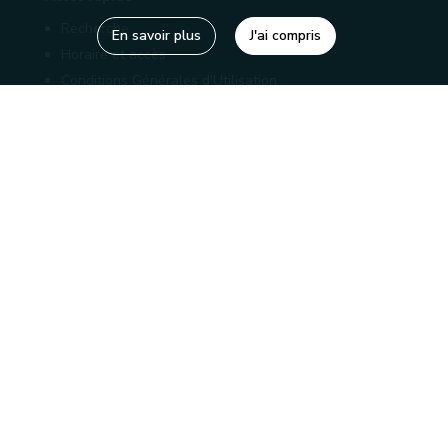
Recherche
En savoir plus
J'ai compris
Horaire et accès
Conditions Générales d'Utilisation
Mentions légales
Politique de confidentialité
Liens utiles
Bibliothèques
Editions
Connaître la Wallonie
Nos partenaires
Sites généraux de la Wallonie
Wallonie.be
Service public de Wallonie
Wallex