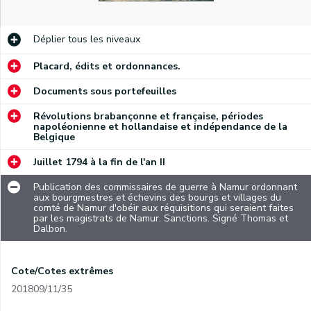
Déplier
tous les niveaux
Placard, édits et ordonnances.
Documents sous portefeuilles
Révolutions brabançonne et française, périodes
napoléonienne et hollandaise et indépendance de la
Belgique
Juillet 1794 à la fin de l'an II
Publication des commissaires de guerre à Namur ordonnant
aux bourgmestres et échevins des bourgs et villages du
comté de Namur d'obéir aux réquisitions qui seraient faites
par les magistrats de Namur. Sanctions. Signé Thomas et
Dalbon.
Cote/Cotes extrêmes
201809/11/35