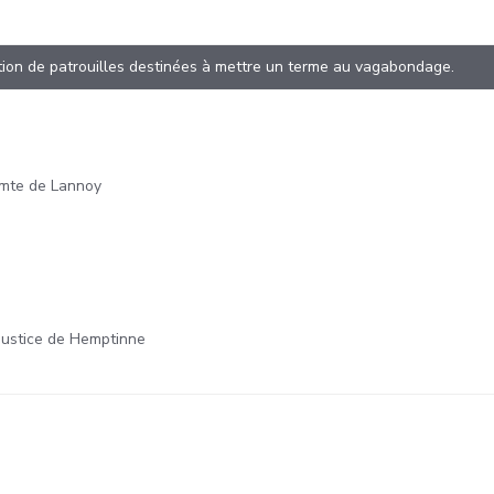
ation de patrouilles destinées à mettre un terme au vagabondage.
omte de Lannoy
justice de Hemptinne