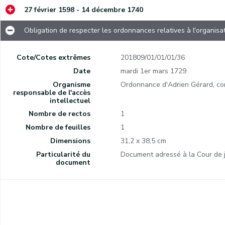
27 février 1598 - 14 décembre 1740
Obligation de respecter les ordonnances relatives à l'organis
Règlement pour la vente au plus offrant de seigneuries et de villages de la province de Namur relevant de la Chambre des Comptes.
Cote/Cotes extrêmes
201809/01/01/01/36
Date
mardi 1er mars 1729
Organisme
Ordonnance d'Adrien Gérard, c
Règlement du Métier des charpentiers, des scailteurs et des pontonniers.
responsable de l'accès
intellectuel
Censura Reverendi admodum ac Amplissimi Decani Cathedralis Namurcensis, S. Theol. Lie, librorum censoris.
Nombre de rectos
1
Obligation de déclarer les biens, rentes et revenus appartenant à des sujets habitant dans des pays ennemis et de fournir des extraits de tous les contrats, obligations et constitutions de rentes faites au profit des Namurois hors des terres appartenant au roi.
Nombre de feuilles
1
Dimensions
31,2 x 38,5 cm
Copie d'une lettre du Conseil de Namur à l'intendant Voisin à propos de la manière de créer les rentes dans la province de Namur, des droits du crédirentier et de la façon de saisir des hypothèques et des contrepans vendus en garantie des rentes.
Particularité du
Document adressé à la Cour de 
À la suite d'une demande d'exemption de la taille pour les biens qui se transforment en friches ou tombent en ruine car confisqués à des sujets habitant sur des terres ennemies du roi, obligation pour les cours de justice locales de s'en saisir afin de leur vente au plus offrant. Obligation de récolter et de conserver les fruits qui ont poussé dans des vergers confisqués et sans acquéreur.
document
Obligation pour la communauté d'Hemptinne de payer la somme de 34 florins et 15 sols.
Afin de protéger les manufacture nationales, interdiction d'exporter de la laine non travaillées et des moutons non tondus.