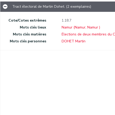
Tract électoral de Martin Dohet. (2 exemplaires)
Cote/Cotes extrêmes
1.18.7
Mots clés lieux
Namur (Namur, Namur )
Mots clés matières
Élections de deux membres du C
.
Mots clés personnes
DOHET Martin
Réponse du candidat Martin Dohet à L'Éclaireur du 12 janvier 1855. (2 exemplaires)
Réponse du candidat Martin Dohet à L'Éclaireur du 13 janvier 1855.
et.
Lettre d'« un Électeur vexé » anonyme appelant les autres électeurs à voter pour Martin Dohet, Dieudonné Zoude-Godin et Charlier.