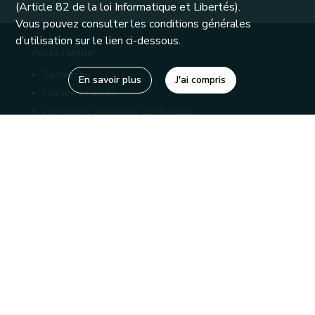
(Article 82 de la loi Informatique et Libertés).
Vous pouvez consulter les conditions générales
d’utilisation sur le lien ci-dessous.
Accès rapide
Recherche
En savoir plus
J'ai compris
Horaire et accès
Conditions Générales d'Utilisation
Mentions légales
Politique de confidentialité
Liens utiles
Bibliothèques
Editions
Connaître la Wallonie
Nos partenaires
Sites généraux de la Wallonie