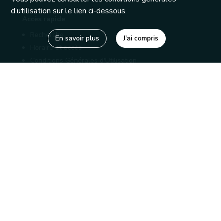
d’utilisation sur le lien ci-dessous.
Accès rapide
Recherche
En savoir plus
J'ai compris
Horaire et accès
Conditions Générales d'Utilisation
Mentions légales
Politique de confidentialité
Liens utiles
Bibliothèques
Editions
Connaître la Wallonie
Nos partenaires
Sites généraux de la Wallonie
Wallonie.be