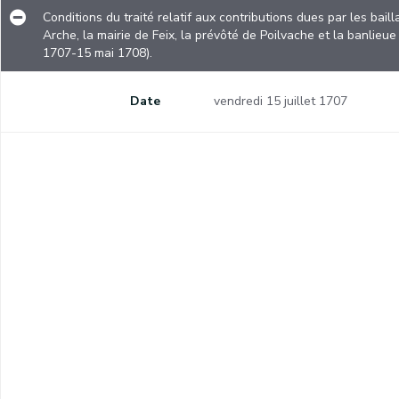
Conditions du traité relatif aux contributions dues par les bai
Arche, la mairie de Feix, la prévôté de Poilvache et la banlieu
1707-15 mai 1708).
Confirmation des privilèges octroyés par Albert et Isabelle aux Monts-de-Piété des Pays-Bas et à leurs officiers.
Date
vendredi 15 juillet 1707
Obligation de louer les terrains non-cultivés par les propriétaires.
s.
Republication de l'édit du 27 novembre 1664 interdisant de travailler les rubans autrement que sur les métiers.
Confiscation des biens que les sujets impériaux possèdent en France.
Extrait d'un registre aux sentences du Conseil provincial relatif à un procès entre François Mignon et Grégoire Léonard Bailly devant la Cour de justice d'Atrive et Avin.