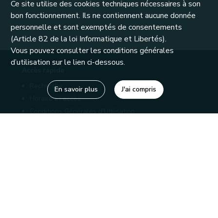
Ce site utilise des cookies techniques nécessaires à son
bon fonctionnement. Ils ne contiennent aucune donnée
personnelle et sont exemptés de consentements
(Article 82 de la loi Informatique et Libertés).
Vous pouvez consulter les conditions générales
d’utilisation sur le lien ci-dessous.
Accès rapide
Recherche
En savoir plus
J'ai compris
Horaire et accès
Conditions Générales d'Utilisation
Mentions légales
Politique de confidentialité
Liens utiles
Bibliothèques
Editions
Connaître la Wallonie
Nos partenaires