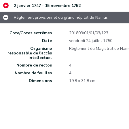
2 janvier 1747 - 15 novembre 1752
Règlement provisionnel du grand hôpital de Namur.
Traité de la fourniture générale des lits, dans les Cazernes de la Ville, Citadelles, Forts.
Cote/Cotes extrêmes
201809/01/01/03/123
Date
vendredi 24 juillet 1750
.
Organisme
Règlement du Magistrat de Nam
responsable de l'accès
intellectuel
Obligations de payer les rations imposées par le prince de Conti.
Nombre de rectos
4
Nombre de feuilles
4
Dimensions
19,8 x 31,8 cm
Train de mesures (10 articles) pour prévenir la menace d'épizootie des bêtes à cornes.
Interdiction de transporter, sans passeport, des denrées alimentaires pour les armées alliées.
Interdiction de prélever des taxes sur la circulation, dans le royaume de France, des lins et chanvres cultivés dans la province de Namur.
Fixation du montant de la taxe sur l'importation des savons noirs dans la province de Namur.