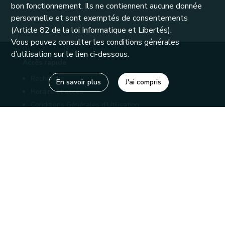
bon fonctionnement. Ils ne contiennent aucune donnée
personnelle et sont exemptés de consentements
(Article 82 de la loi Informatique et Libertés).
Vous pouvez consulter les conditions générales
d’utilisation sur le lien ci-dessous.
Accès rapide
Recherche
En savoir plus
J'ai compris
Horaire et accès
Conditions Générales d'Utilisation
Mentions légales
Politique de confidentialité
Liens utiles
Bibliothèques
Editions
Connaître la Wallonie
Nos partenaires