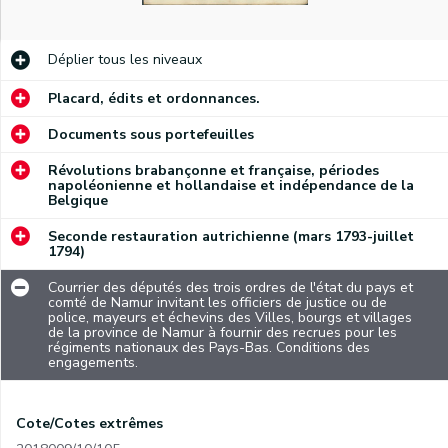
Déplier
tous les niveaux
Placard, édits et ordonnances.
Documents sous portefeuilles
Révolutions brabançonne et française, périodes
napoléonienne et hollandaise et indépendance de la
Belgique
Seconde restauration autrichienne (mars 1793-juillet
1794)
Courrier des députés des trois ordres de l'état du pays et
comté de Namur invitant les officiers de justice ou de
police, mayeurs et échevins des Villes, bourgs et villages
de la province de Namur à fournir des recrues pour les
régiments nationaux des Pays-Bas. Conditions des
engagements.
Cote/Cotes extrêmes