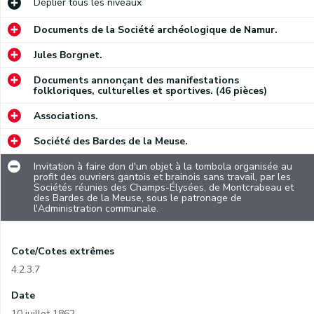
Déplier
tous les niveaux
Documents de la Société archéologique de Namur.
Jules Borgnet.
Documents annonçant des manifestations
folkloriques, culturelles et sportives. (46 pièces)
Associations.
Société des Bardes de la Meuse.
Invitation à faire don d'un objet à la tombola organisée au
profit des ouvriers gantois et brainois sans travail, par les
Sociétés réunies des Champs-Élysées, de Montcrabeau et
des Bardes de la Meuse, sous le patronage de
l'Administration communale.
Cote/Cotes extrêmes
4.2.3.7
Date
10 juillet 1862.