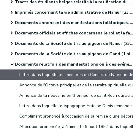
Tracts des étudiants belges relatifs à la ratification du Traité des XXIV articles (4 pièces).
Imprimés concernant la vie administrative de Namur (23 pièces).
Documents annonçant des manifestations folkloriques, culturelles et sportives. (46 pièces)
Documents officiels et affiches concernant le roi et la famille royale (18 pièces)
Documents de la Société de tirs au pigeon de Namur (23 pièces)
Documents de la Société de tirs au pigeon de Gand (1 pièce).
Documents relatifs à des manifestations ou à des événements religieux (41 pièces)