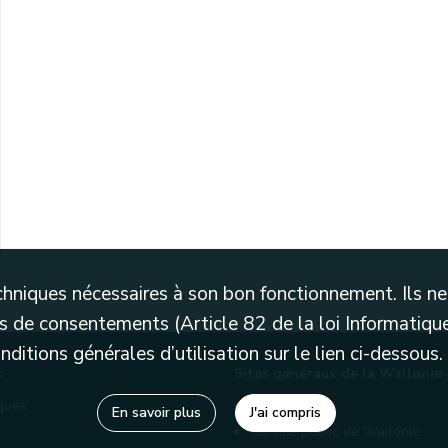
techniques nécessaires à son bon fonctionnement. Ils 
 de consentements (Article 82 de la loi Informatique
itions générales d’utilisation sur le lien ci-dessous.
s
Sites généraux de la Wallonie
èques
Wallonie.be
En savoir plus
J'ai compris
Service public de Wallonie