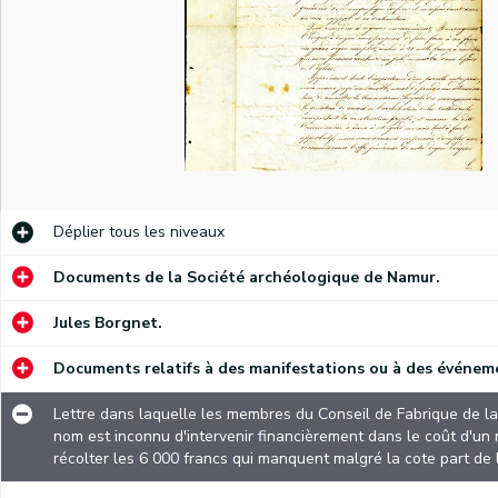
Déplier
tous les niveaux
Documents de la Société archéologique de Namur.
Lettre dans laquelle les membres du Conseil de Fabrique de la cathédrale Saint-Aubin de Namur demandent à un baron dont le nom est inconnu d'intervenir financièrement dans le coût d'un nouveau jubé en marbre. Une souscription a été ouverte pour récolter les 6 000 francs qui manquent malgré la cote part de la Fabrique et le subside du gouvernement.
Annonce de l'Octave principal et de la retraite spirituelle du Sacré Cœur de Marie qui aura lieu à l'église Notre-Dame de Namur. Une note manuscrite date ce document de 1849.
Jules Borgnet.
Annonce de la neuvaine en l'honneur de saint Roch qui aura lieu, le jour de l'Assomption, dans la chapelle Saint-Hubert dite des Bouchers. Une note manuscrite date ce document de 1850.
Documents relatifs à des manifestations ou à des événeme
Lettre dans laquelle le typographe Antoine Denis demande à une personne non-citée de rédiger un compliment qui sera lu à l'occasion d'une ovation que la Société philanthropique Saint-Joseph organisera en l'honneur de deux de ses membres.
Lettre dans laquelle les membres du Conseil de Fabrique de 
Compliment prononcé à l'occasion de la remise d'une décoration à Antoine Denis, ouvrier typographe et chef d'atelier chez Wesmael-Legros. Une note manuscrite date ce document de 1852.
nom est inconnu d'intervenir financièrement dans le coût d'un
récolter les 6 000 francs qui manquent malgré la cote part de
Allocution prononcée, à Namur, le 9 août 1852, dans laquelle Antoine Denis, compositeur-typographe, rappelle aux membres de la Société d'Union de Salzinnes les buts de celle-ci.