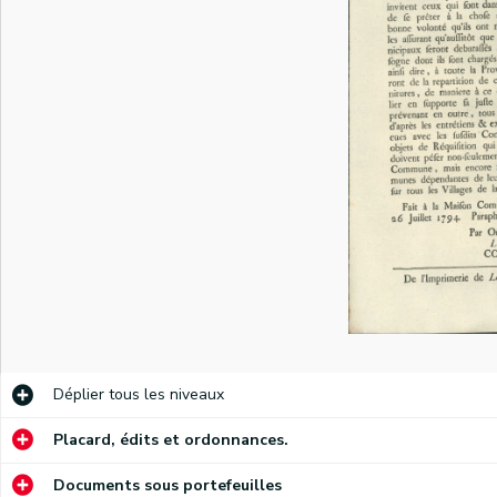
)
)
Annonce à la population par les Armées de Sambre et Meuse de la capitulation des troupes impériales reçue par le général Hatry, commandant les troupes de la République. Conditions de la reddition. Signé Hatry, Duisker major et commandant, Loison. Pour copie conforme Coppoy.
Annonce des officiers municipaux de Namur ordonnant aux citoyens de déclarer la quantité de sacs de froment et de seigle qu'ils possèdent. Demande de l'inspecteur des vivres de la République Morin de disposer dans les six heures de 4.000 sacs de grain ou de farine (2/3 de froment, 1/3 de seigle). Signé Coppoy.
Annonce des officiers municipaux de Namur informant que "les assignats sont au paire du numéraire". Interdiction de les refuser. Décision du général de brigade Prestat. Signé Coppoy.
Annonce du mayeur et des échevins de la Ville de Namur sur l'obligation de livrer 24.000 livres de pain. Signé Coppoy.
Déplier
tous les niveaux
Annonce des officiers municipaux de Namur ordonnant de mettre à disposition de l'inspecteur des fourages de la République Fouglair tous les magasins publics et privés en fourages et avoines. Signé Coppoy.
Annonce des officiers municipaux de Namur invitant les citoyens à porter des cocardes et rubans tricolores. Signé Coppoy.
Placard, édits et ordonnances.
Annonce des officiers municipaux de Namur ordonnant aux négociants et particuliers de déclarer les quantités d'eau-de-vie, de sel et de vinaigre qu'ils possèdent. Demande du commissaire général des armées de la République Vaillants d'obtenir 50 pipes d'eau-de-vie, 100.000 livres de sel et 50.000 pintes de vinaigre. Signé Coppoy.
Documents sous portefeuilles