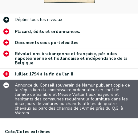
Déplier
tous les niveaux
Placard, édits et ordonnances.
Documents sous portefeuilles
Révolutions brabançonne et française, périodes
napoléonienne et hollandaise et indépendance de la
Belgique
Juillet 1794 à la fin de l'an II
Annonce du Conseil souverain de Namur publiant copie de
la réquisition du commissaire ordonnateur en chef de
l'armée de Sambre et Meuse Vaillant aux mayeurs et
habitants des communes requérant la fourniture dans les
deux jours de voitures ou chariots attelés de quatre
chevaux au parc des charrois de l'Armée près du Q.G. à
Warem.
Cote/Cotes extrêmes