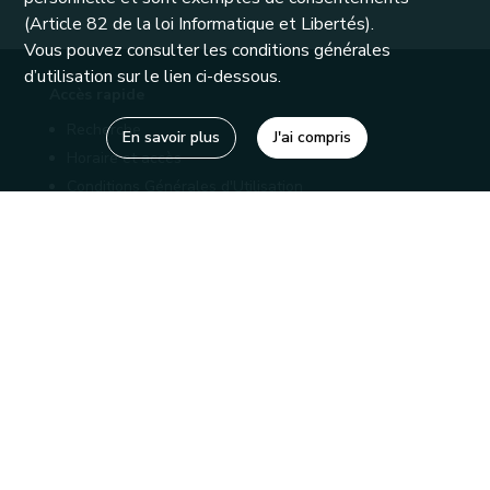
(Article 82 de la loi Informatique et Libertés).
Vous pouvez consulter les conditions générales
d’utilisation sur le lien ci-dessous.
Accès rapide
Recherche
En savoir plus
J'ai compris
Horaire et accès
Conditions Générales d'Utilisation
Mentions légales
Politique de confidentialité
Liens utiles
Bibliothèques
Editions
Connaître la Wallonie
Nos partenaires
Sites généraux de la Wallonie