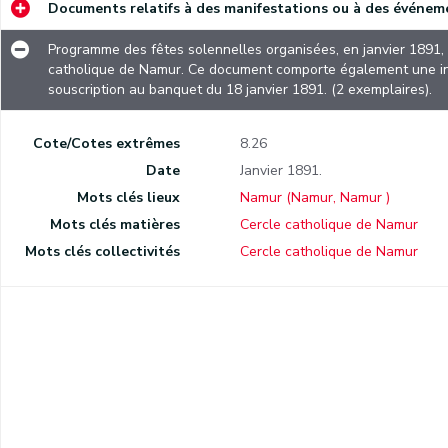
Documents relatifs à des manifestations ou à des événeme
Prospectus publicitaire, signé par le directeur F.-J. Debras, pour l'école primaire Saint-Louis qui ouvrira ses portes le 2 mai suivant.
Invitation à participer à la messe spéciale qui sera célébrée, le 18 juillet suivant, par l'évêque de Namur, en l'honneur de saint Vincent de Paul. L'assemblée générale de la Conférence de Namur de Saint-Vincent de Paul suivra l'office religieux.
Programme des fêtes solennelles organisées, en janvier 1891, 
catholique de Namur. Ce document comporte également une inv
Annonce d'une mission qui commencera le 19 octobre 1861 et durant laquelle sera érigée, à l'église de Vedrin, une Confrérie ou Association du culte perpétuel de saint Joseph. Ce document est signé par P.-J.-J. Thonar, curé de l'endroit.
souscription au banquet du 18 janvier 1891. (2 exemplaires).
Affiche, signée par l'évêque de Namur ainsi que par son secrétaire, énonçant l'ensemble des permissions accordées lors du carême de 1863.
Cote/Cotes extrêmes
8.26
Invitation à souscrire en vue d'offrir, au chanoine Collard, professeur de théologie au séminaire de Namur, son portrait ainsi qu'un calice avec plateau et burettes en vermeil.
Date
Janvier 1891.
Instructions pour le Jubilé universel de 1865. Ce document est signé par J.-J.-G. Pasleau, curé de Notre-Dame de Namur, et daté, selon une mention manuscrite, du 26 mars 1865.
Mots clés lieux
Namur (Namur, Namur )
Placard mortuaire de Monseigneur Nicolas-Joseph Dehesselle, évêque de Namur décédé le 15 août 1865.
Mots clés matières
Cercle catholique de Namur
Mots clés collectivités
Cercle catholique de Namur
Annonce de l'érection canonique de la confrérie du Très-Sacré Cœur de Jésus dans l'église paroissiale de Vedrin, le 5 novembre 1865. Ce document est signé par P.-J.-J. Thonar, curé de l'endroit.
Annonce d'une mission du Jubilé extraordinaire de 1865 donnée, à Jambes, par les pères Rédemptoristes. Ce document est signé par L.-J. Janmart, curé de Jambes.
Invitation, adressée aux membres de la Conférence de Namur de Saint-Vincent de Paul, à participer à une messe qui sera célébrée, le 25 juillet 1868, par l'évêque de Namur. L'assemblée générale de la Conférence suivra l'office religieux.
Résultats de la Bibliothèque populaire gratuite et des Écoles du soir. Ce document est signé par trois délégués de la Société de Saint-Vincent de Paul.
Annonce de l'Octave solennelle de l'Immaculée Conception de la sainte Vierge qui commencera, selon une mention manuscrite, le 8 décembre 1869, en la paroisse de Saint-Jean-l'Évangéliste, dans la cathédrale.
Annonce encourageant les catholiques namurois à verser leur offrande afin de venir en aide aux pauvres le 18 juin suivant, jour d'une procession solennelle à Notre-Dame du Rempart. Cette manifestation religieuse est organisée en l'honneur du 25e anniversaire du pontificat de Pie IX et afin que Dieu « (&) daigne faire cesser les épreuves du Vicaire de J.-C., qu'Il le délivre de sa captivité et qu'Il le rétablisse sur le trône pontifical ».