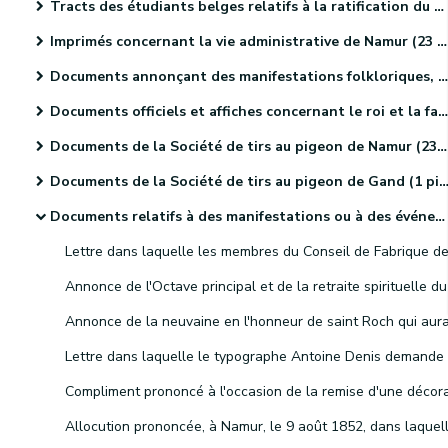
Tracts des étudiants belges relatifs à la ratification du Traité des XXIV articles (4 pièces).
Imprimés concernant la vie administrative de Namur (23 pièces).
Documents annonçant des manifestations folkloriques, culturelles et sportives. (46 pièces)
Documents officiels et affiches concernant le roi et la famille royale (18 pièces)
Documents de la Société de tirs au pigeon de Namur (23 pièces)
Documents de la Société de tirs au pigeon de Gand (1 pièce).
Documents relatifs à des manifestations ou à des événements religieux (41 pièces)