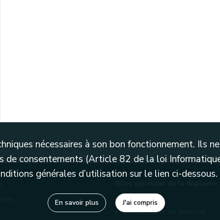
techniques nécessaires à son bon fonctionnement. Ils 
 de consentements (Article 82 de la loi Informatique
itions générales d’utilisation sur le lien ci-dessous.
s
Sites généraux de la Wallonie
èques
Wallonie.be
En savoir plus
J'ai compris
Service public de Wallonie