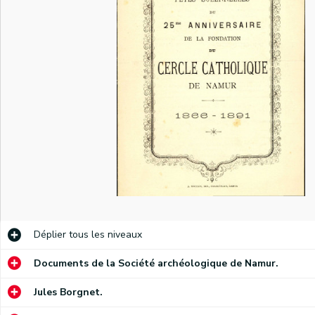
Lettre dans laquelle les membres du Conseil de Fabrique de la cathédrale Saint-Aubin de Namur demandent à un baron dont le nom est inconnu d'intervenir financièrement dans le coût d'un nouveau jubé en marbre. Une souscription a été ouverte pour récolter les 6 000 francs qui manquent malgré la cote part de la Fabrique et le subside du gouvernement.
Annonce de l'Octave principal et de la retraite spirituelle du Sacré Cœur de Marie qui aura lieu à l'église Notre-Dame de Namur. Une note manuscrite date ce document de 1849.
Annonce de la neuvaine en l'honneur de saint Roch qui aura lieu, le jour de l'Assomption, dans la chapelle Saint-Hubert dite des Bouchers. Une note manuscrite date ce document de 1850.
Déplier
tous les niveaux
Lettre dans laquelle le typographe Antoine Denis demande à une personne non-citée de rédiger un compliment qui sera lu à l'occasion d'une ovation que la Société philanthropique Saint-Joseph organisera en l'honneur de deux de ses membres.
Documents de la Société archéologique de Namur.
Compliment prononcé à l'occasion de la remise d'une décoration à Antoine Denis, ouvrier typographe et chef d'atelier chez Wesmael-Legros. Une note manuscrite date ce document de 1852.
Jules Borgnet.
Allocution prononcée, à Namur, le 9 août 1852, dans laquelle Antoine Denis, compositeur-typographe, rappelle aux membres de la Société d'Union de Salzinnes les buts de celle-ci.