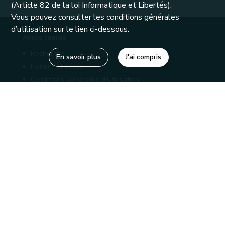
(Article 82 de la loi Informatique et Libertés).
Vous pouvez consulter les conditions générales
d’utilisation sur le lien ci-dessous.
Accès rapide
Recherche
En savoir plus
J'ai compris
Horaire et accès
Conditions Générales d'Utilisation
Mentions légales
Politique de confidentialité
Liens utiles
Bibliothèques
Editions
Connaître la Wallonie
Nos partenaires
Sites généraux de la Wallonie