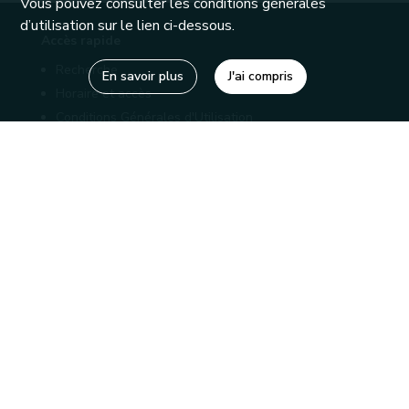
Vous pouvez consulter les conditions générales
d’utilisation sur le lien ci-dessous.
Accès rapide
Recherche
En savoir plus
J'ai compris
Horaire et accès
Conditions Générales d'Utilisation
Mentions légales
Politique de confidentialité
Liens utiles
Bibliothèques
Editions
Connaître la Wallonie
Nos partenaires
Sites généraux de la Wallonie
Wallonie.be