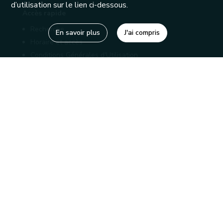
d’utilisation sur le lien ci-dessous.
Accès rapide
Recherche
En savoir plus
J'ai compris
Horaire et accès
Conditions Générales d'Utilisation
Mentions légales
Politique de confidentialité
Liens utiles
Bibliothèques
Editions
Connaître la Wallonie
Nos partenaires
Sites généraux de la Wallonie
Wallonie.be
Service public de Wallonie