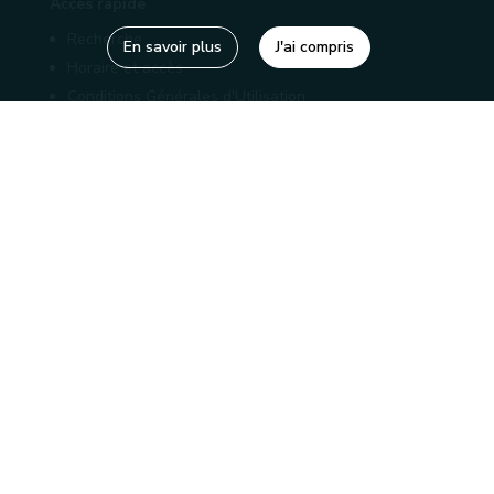
Accès rapide
Recherche
En savoir plus
J'ai compris
Horaire et accès
Conditions Générales d'Utilisation
Mentions légales
Politique de confidentialité
Liens utiles
Bibliothèques
Editions
Connaître la Wallonie
Nos partenaires
Sites généraux de la Wallonie
Wallonie.be
Service public de Wallonie
Wallex