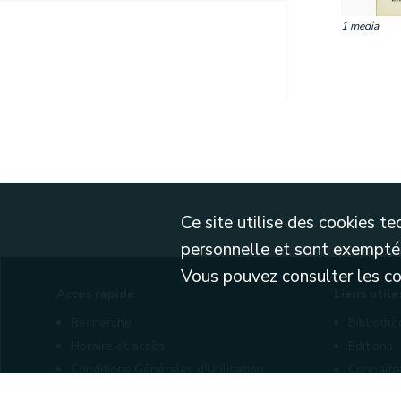
1 media
Ce site utilise des cookies 
personnelle et sont exemptés
Vous pouvez consulter les cond
Accès rapide
Liens utile
Recherche
Biblioth
Horaire et accès
Editions
Conditions Générales d'Utilisation
Connaîtr
Mentions légales
Nos part