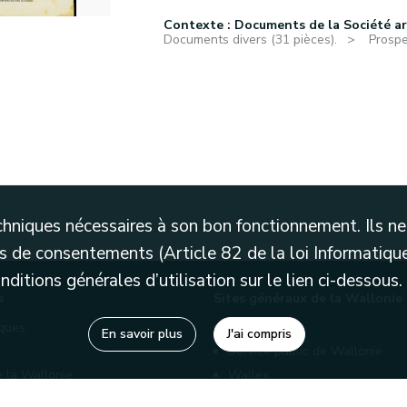
Contexte : Documents de la Société a
Documents divers (31 pièces).
Prospe
techniques nécessaires à son bon fonctionnement. Ils 
 de consentements (Article 82 de la loi Informatique
itions générales d’utilisation sur le lien ci-dessous.
s
Sites généraux de la Wallonie
èques
Wallonie.be
En savoir plus
J'ai compris
Service public de Wallonie
e la Wallonie
Wallex
enaires
Marché publics wallons