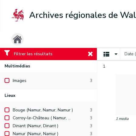
Archives régionales de Wal
Filtrer les résultats
Date 
Multimédias
1
Images
3
Lieux
Bouge (Namur, Namur, Namur )
3
Corroy-le-Château ( Namur, Namur, Gembloux )
3
1 media
Dinant (Namur, Dinant )
3
Namur (Namur, Namur )
3