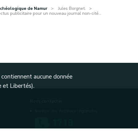
rchéologique de Namur
Jules Borgnet.
ctus publicitaire pour un nouveau journal non-cité...
ne contiennent aucune donnée
 et Libertés).
Nous contacter
Service des Archives régionales
Contactez-nous