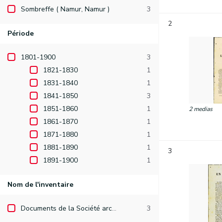
Sombreffe ( Namur, Namur )
3
2
Période
1801-1900
3
1821-1830
1
1831-1840
1
1841-1850
3
1851-1860
1
2 medias
1861-1870
1
1871-1880
1
1881-1890
1
3
1891-1900
1
Nom de l'inventaire
Documents de la Société archéologique de Namur
3