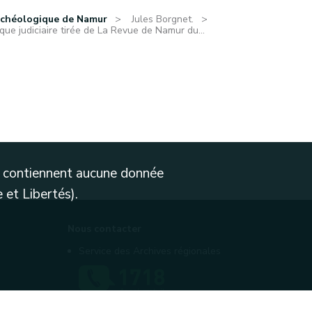
rchéologique de Namur
Jules Borgnet.
que judiciaire tirée de La Revue de Namur du...
ne contiennent aucune donnée
 et Libertés).
Nous contacter
Service des Archives régionales
Contactez-nous