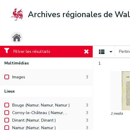
Archives régionales de Wal
Filtrer les résultats
Perti
Multimédias
1
Images
3
Lieux
Bouge (Namur, Namur, Namur )
3
Corroy-le-Château ( Namur, Namur, Gembloux )
3
1 media
Dinant (Namur, Dinant )
3
Namur (Namur, Namur )
3