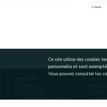
1 media
Ce site utilise des cookies 
personnelle et sont exemptés
Vous pouvez consulter les cond
Accès rapide
Liens utile
Recherche
Biblioth
Horaire et accès
Editions
Conditions Générales d'Utilisation
Connaîtr
Mentions légales
Nos part