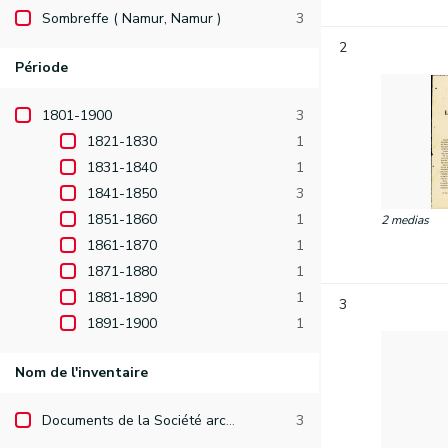
Sombreffe ( Namur, Namur )
3
2
Période
1801-1900
3
1821-1830
1
1831-1840
1
1841-1850
3
1851-1860
1
2 medias
1861-1870
1
1871-1880
1
1881-1890
1
3
1891-1900
1
Nom de l'inventaire
Documents de la Société archéologique de Namur
3