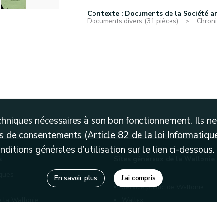
Contexte : Documents de la Société a
Documents divers (31 pièces).
Chroni
techniques nécessaires à son bon fonctionnement. Ils 
 de consentements (Article 82 de la loi Informatique
itions générales d’utilisation sur le lien ci-dessous.
s
Sites généraux de la Wallonie
èques
Wallonie.be
En savoir plus
J'ai compris
Service public de Wallonie
e la Wallonie
Wallex
enaires
Marché publics wallons