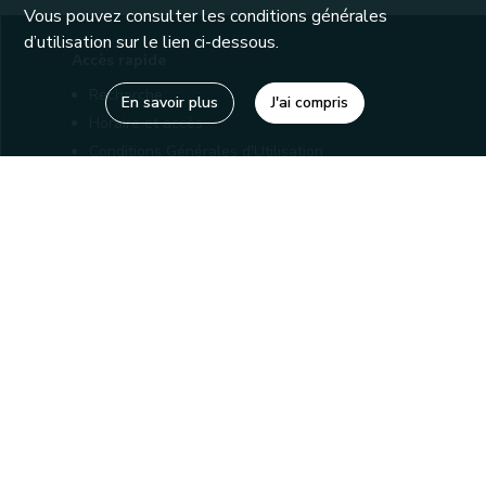
Vous pouvez consulter les conditions générales
d’utilisation sur le lien ci-dessous.
Accès rapide
Recherche
En savoir plus
J'ai compris
Horaire et accès
Conditions Générales d'Utilisation
Mentions légales
Politique de confidentialité
Liens utiles
Bibliothèques
Editions
Connaître la Wallonie
Nos partenaires
Sites généraux de la Wallonie
Wallonie.be