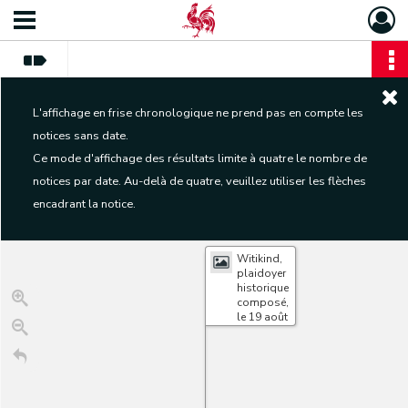
L'affichage en frise chronologique ne prend pas en compte les
notices sans date.
Ce mode d'affichage des résultats limite à quatre le nombre de
notices par date. Au-delà de quatre, veuillez utiliser les flèches
encadrant la notice.
Witikind,
plaidoyer
historique
composé,
le 19 août
1840, par
les
rhétoriciens
du
Collège
Notre-