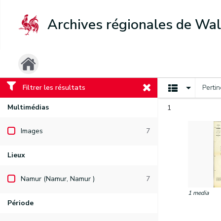
Archives régionales de Wal
Filtrer les résultats
Perti
Multimédias
1
Images
7
Lieux
Namur (Namur, Namur )
7
1 media
Période