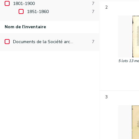
1801-1900
7
2
1851-1860
7
Nom de l'inventaire
Documents de la Société archéologique de Namur
7
5 lots 13 me
3