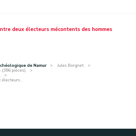
 entre deux électeurs mécontents des hommes
rchéologique de Namur
Jules Borgnet.
 (386 pièces).
.
 électeurs...