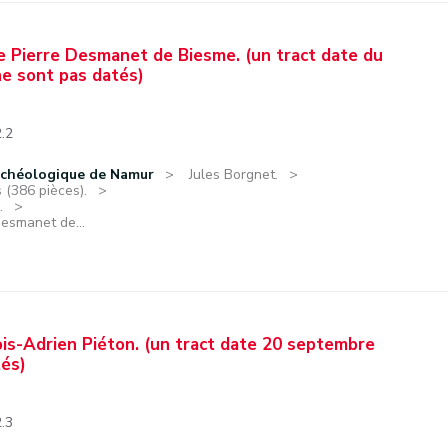
e Pierre Desmanet de Biesme. (un tract date du
ne sont pas datés)
2.2
rchéologique de Namur
Jules Borgnet.
 (386 pièces).
.
Desmanet de...
ois-Adrien Piéton. (un tract date 20 septembre
tés)
2.3