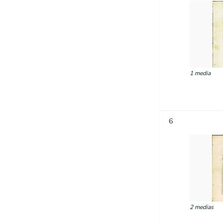
1 media
6
2 medias