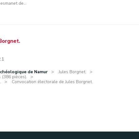
Desmanet de...
Borgnet.
2.1
rchéologique de Namur
Jules Borgnet.
 (386 pièces).
.
Convocation électorale de Jules Borgnet.