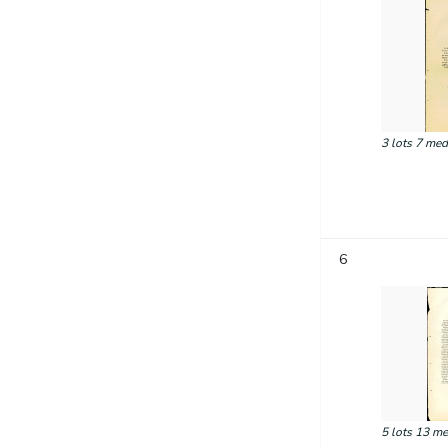
3 lots 7 med
6
5 lots 13 me