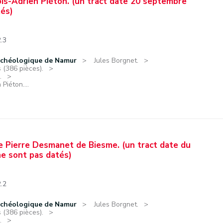
ois-Adrien Piéton. (un tract date 20 septembre
tés)
2.3
rchéologique de Namur
Jules Borgnet.
 (386 pièces).
.
Piéton....
e Pierre Desmanet de Biesme. (un tract date du
ne sont pas datés)
2.2
rchéologique de Namur
Jules Borgnet.
 (386 pièces).
.