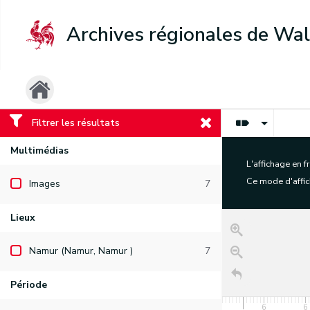
Archives régionales de Wal
Filtrer les résultats
Multimédias
L'affichage en 
Ce mode d'affich
Images
7
Lieux
Namur (Namur, Namur )
7
Période
6
6