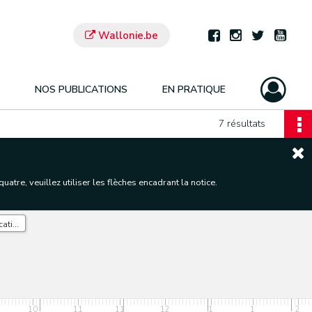
Wallonie.be
NOS PUBLICATIONS
EN PRATIQUE
7 résultats
tre, veuillez utiliser les flèches encadrant la notice.
Convocation électorale de Jules Borgnet.
10
11
11
12
1
1
2