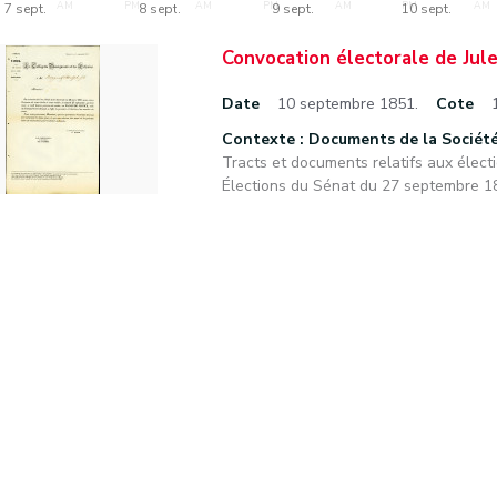
M
AM
PM
AM
PM
AM
PM
AM
7 sept.
8 sept.
9 sept.
10 sept.
Convocation électorale de Jul
Date
10 septembre 1851.
Cote
Contexte : Documents de la Sociét
Tracts et documents relatifs aux électi
Élections du Sénat du 27 septembre 1