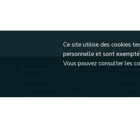
Ce site utilise des cookies 
personnelle et sont exemptés
Vous pouvez consulter les cond
Accès rapide
Liens utile
Recherche
Biblioth
Horaire et accès
Editions
Conditions Générales d'Utilisation
Connaîtr
Mentions légales
Nos part
Politique de confidentialité