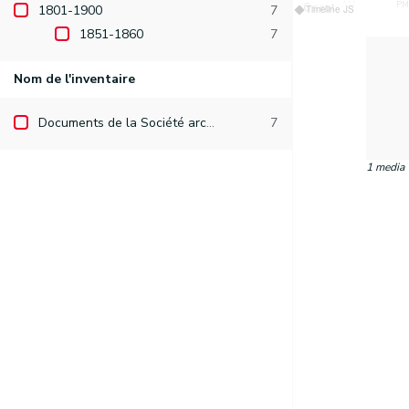
AM
P
t.
4 sept.
5 sept.
6 sept.
1801-1900
7
Timeline JS
1851-1860
7
Nom de l'inventaire
Documents de la Société archéologique de Namur
7
1 media