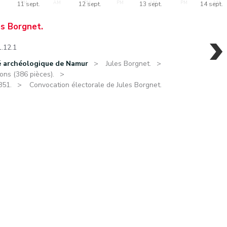
PM
AM
PM
PM
AM
PM
AM
11 sept.
12 sept.
13 sept.
14 sept.
es Borgnet.
1.12.1
é archéologique de Namur
Jules Borgnet.
ons (386 pièces).
851.
Convocation électorale de Jules Borgnet.