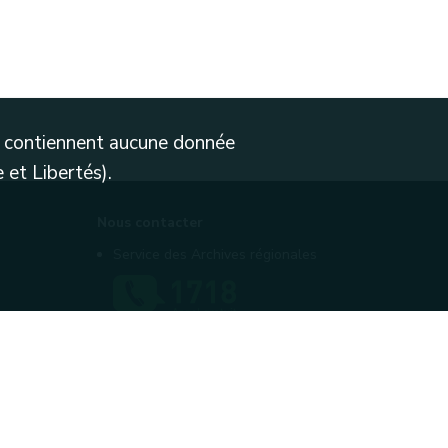
ne contiennent aucune donnée
 et Libertés).
Nous contacter
Service des Archives régionales
Contactez-nous
Introduire une plainte