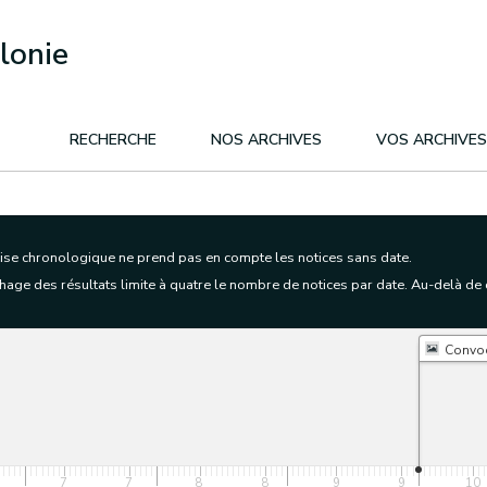
lonie
RECHERCHE
NOS ARCHIVES
VOS ARCHIVES
frise chronologique ne prend pas en compte les notices sans date.
age des résultats limite à quatre le nombre de notices par date. Au-delà de qua
7
7
8
8
9
9
10