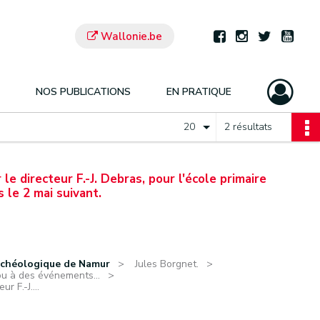
Wallonie.be
NOS PUBLICATIONS
EN PRATIQUE
20
2 résultats
 le directeur F.-J. Debras, pour l'école primaire
s le 2 mai suivant.
rchéologique de Namur
Jules Borgnet.
ou à des événements...
r F.-J....