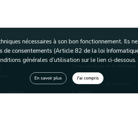
techniques nécessaires à son bon fonctionnement. Ils 
 de consentements (Article 82 de la loi Informatique
itions générales d’utilisation sur le lien ci-dessous.
s
Sites généraux de la Wallonie
èques
Wallonie.be
En savoir plus
J'ai compris
Service public de Wallonie
e la Wallonie
Wallex
enaires
Marché publics wallons
Géoportail
Charte graphique