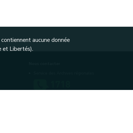
ne contiennent aucune donnée
 et Libertés).
Nous contacter
Service des Archives régionales
Contactez-nous
Introduire une plainte