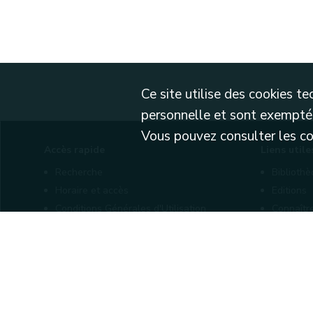
Ce site utilise des cookies 
personnelle et sont exemptés
Vous pouvez consulter les cond
Accès rapide
Liens utile
Recherche
Biblioth
Horaire et accès
Editions
Conditions Générales d'Utilisation
Connaîtr
Mentions légales
Nos part
Politique de confidentialité