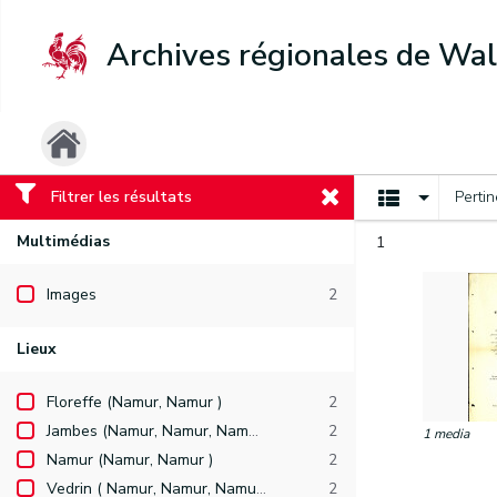
Archives régionales de Wal
Filtrer les résultats
Perti
Multimédias
1
Images
2
Lieux
Floreffe (Namur, Namur )
2
Jambes (Namur, Namur, Namur )
2
1 media
Namur (Namur, Namur )
2
Vedrin ( Namur, Namur, Namur )
2