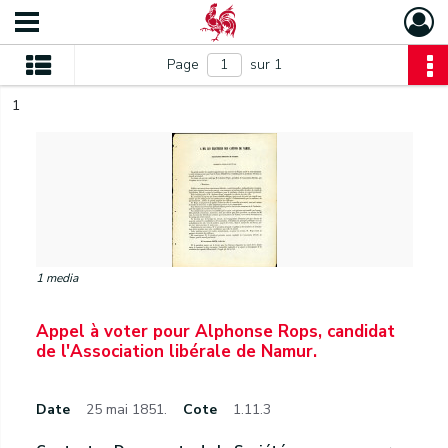
Page
sur 1
1
1 media
Appel à voter pour Alphonse Rops, candidat
de l'Association libérale de Namur.
Date
25 mai 1851.
Cote
1.11.3