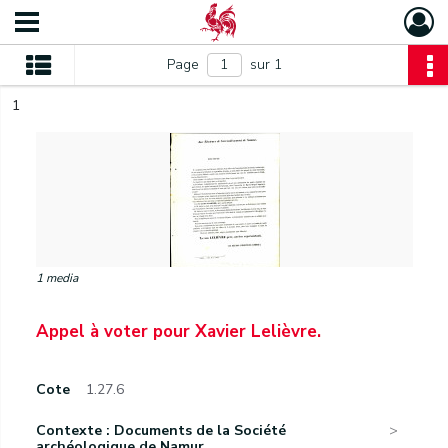
Page
sur 1
1
1 media
Appel à voter pour Xavier Lelièvre.
Cote
1.27.6
Contexte : Documents de la Société
archéologique de Namur