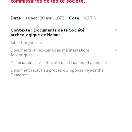
commissaires de ladite société.
Date
samedi 20 avril 1872
Cote
4.2.7.3
Contexte : Documents de la Société
archéologique de Namur
Jules Borgnet.
Documents annonçant des manifestations
folkloriques,...
Associations.
Société des Champs-Élysées.
Document relatif au procès qui oppose Hyacinthe
Demaret,...