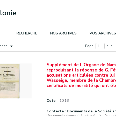
lonie
RECHERCHE
NOS ARCHIVES
VOS ARCHIVES
nence
Page
sur 1
Supplément de L'Organe de Namur
reproduisant la réponse de G. Fé
accusations articulées contre lui
Wasseige, membre de la Chambre 
certificats de moralité qui ont é
Cote
10.16
Contexte : Documents de la Société a
Documents divers (31 pièces).
Supplé