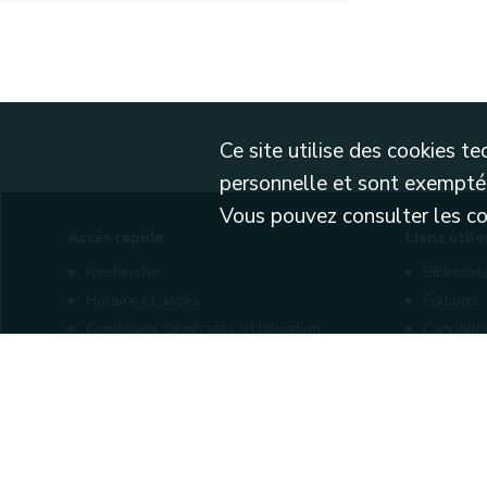
Ce site utilise des cookies 
personnelle et sont exemptés
Vous pouvez consulter les cond
Accès rapide
Liens utile
Recherche
Biblioth
Horaire et accès
Editions
Conditions Générales d'Utilisation
Connaîtr
Mentions légales
Nos part
Politique de confidentialité