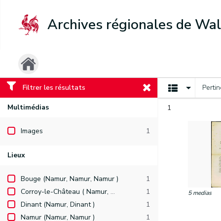
Archives régionales de Wal
Filtrer les résultats
Perti
Multimédias
1
Images
1
Lieux
Bouge (Namur, Namur, Namur )
1
Corroy-le-Château ( Namur, Namur, Gembloux )
1
5 medias
Dinant (Namur, Dinant )
1
Namur (Namur, Namur )
1