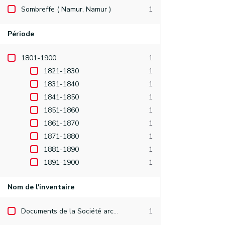
Sombreffe ( Namur, Namur )
1
Période
1801-1900
1
1821-1830
1
1831-1840
1
1841-1850
1
1851-1860
1
1861-1870
1
1871-1880
1
1881-1890
1
1891-1900
1
Nom de l'inventaire
Documents de la Société archéologique de Namur
1