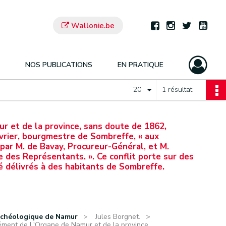
Wallonie.be
NOS PUBLICATIONS
EN PRATIQUE
20
1 résultat
 et de la province, sans doute de 1862,
vrier, bourgmestre de Sombreffe, « aux
 par M. de Bavay, Procureur-Général, et M.
des Représentants. ». Ce conflit porte sur des
té délivrés à des habitants de Sombreffe.
rchéologique de Namur
Jules Borgnet.
ment de L'Organe de Namur et de la province,...