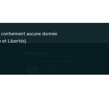
ne contiennent aucune donnée
 et Libertés).
Nous contacter
Service des Archives régionales
Contactez-nous
Introduire une plainte