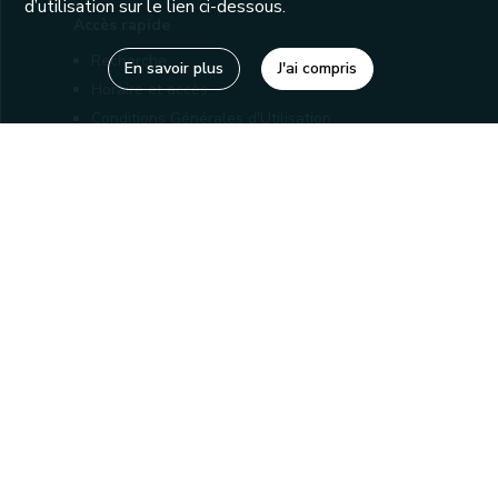
d’utilisation sur le lien ci-dessous.
Accès rapide
Recherche
En savoir plus
J'ai compris
Horaire et accès
Conditions Générales d'Utilisation
Mentions légales
Politique de confidentialité
Liens utiles
Bibliothèques
Editions
Connaître la Wallonie
Nos partenaires
Sites généraux de la Wallonie
Wallonie.be
Service public de Wallonie