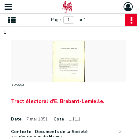
Page
sur 1
1
1 media
Tract électoral d'E. Brabant-Lemielle.
Date
7 mai 1851.
Cote
1.11.1
Contexte : Documents de la Société
archéologique de Namur