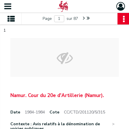
Page
sur 87
1
Namur. Cour du 20e d'Artillerie (Namur).
Date
1984-1984
Cote
CC/CTD/201120/5/315
Contexte : Avis relatifs à la dénomination de
voiries publiques...