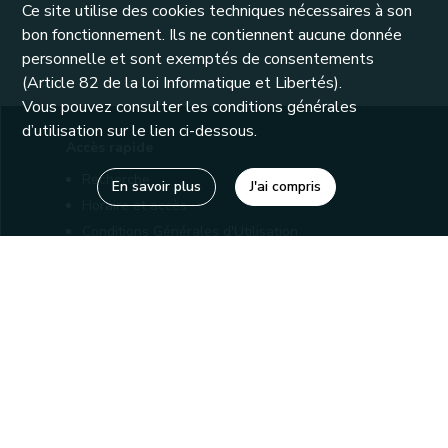
Ce site utilise des cookies techniques nécessaires à son
bon fonctionnement. Ils ne contiennent aucune donnée
personnelle et sont exemptés de consentements
(Article 82 de la loi Informatique et Libertés).
Vous pouvez consulter les conditions générales
d’utilisation sur le lien ci-dessous.
Accès rapide
Recherche
En savoir plus
J'ai compris
Horaire et accès
Conditions Générales d'Utilisation
Mentions légales
Politique de confidentialité
Liens utiles
Bibliothèques
Editions
Connaître la Wallonie