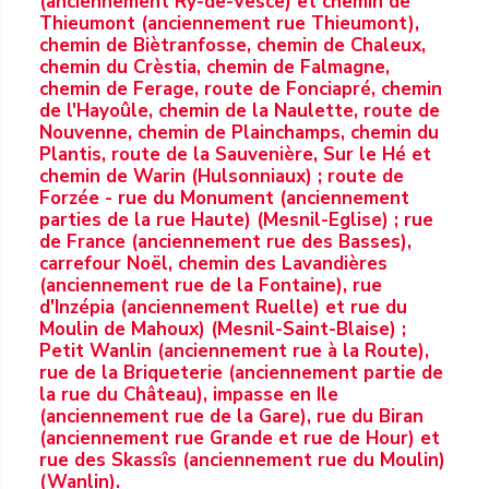
(anciennement Ry-de-Vesce) et chemin de
Thieumont (anciennement rue Thieumont),
chemin de Biètranfosse, chemin de Chaleux,
chemin du Crèstia, chemin de Falmagne,
chemin de Ferage, route de Fonciapré, chemin
de l'Hayoûle, chemin de la Naulette, route de
Nouvenne, chemin de Plainchamps, chemin du
Plantis, route de la Sauvenière, Sur le Hé et
chemin de Warin (Hulsonniaux) ; route de
Forzée - rue du Monument (anciennement
parties de la rue Haute) (Mesnil-Eglise) ; rue
de France (anciennement rue des Basses),
carrefour Noël, chemin des Lavandières
(anciennement rue de la Fontaine), rue
d'Inzépia (anciennement Ruelle) et rue du
Moulin de Mahoux) (Mesnil-Saint-Blaise) ;
Petit Wanlin (anciennement rue à la Route),
rue de la Briqueterie (anciennement partie de
la rue du Château), impasse en Ile
(anciennement rue de la Gare), rue du Biran
(anciennement rue Grande et rue de Hour) et
rue des Skassîs (anciennement rue du Moulin)
(Wanlin).