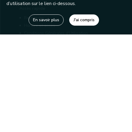
d’utilisation sur le lien ci-dessous.
Accès rapide
Recherche
En savoir plus
J'ai compris
Horaire et accès
Conditions Générales d'Utilisation
Mentions légales
Politique de confidentialité
Liens utiles
Bibliothèques
Editions
Connaître la Wallonie
Nos partenaires
Sites généraux de la Wallonie
Wallonie.be
Service public de Wallonie