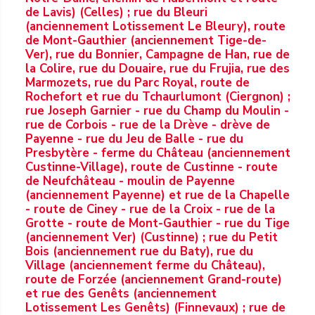
de Lavis) (Celles) ; rue du Bleuri
(anciennement Lotissement Le Bleury), route
de Mont-Gauthier (anciennement Tige-de-
Ver), rue du Bonnier, Campagne de Han, rue de
la Colire, rue du Douaire, rue du Frujia, rue des
Marmozets, rue du Parc Royal, route de
Rochefort et rue du Tchaurlumont (Ciergnon) ;
rue Joseph Garnier - rue du Champ du Moulin -
rue de Corbois - rue de la Drève - drève de
Payenne - rue du Jeu de Balle - rue du
Presbytère - ferme du Château (anciennement
Custinne-Village), route de Custinne - route
de Neufchâteau - moulin de Payenne
(anciennement Payenne) et rue de la Chapelle
- route de Ciney - rue de la Croix - rue de la
Grotte - route de Mont-Gauthier - rue du Tige
(anciennement Ver) (Custinne) ; rue du Petit
Bois (anciennement rue du Baty), rue du
Village (anciennement ferme du Château),
route de Forzée (anciennement Grand-route)
et rue des Genêts (anciennement
Lotissement Les Genêts) (Finnevaux) ; rue de