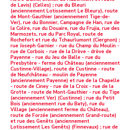
de Lavis) (Celles) ; rue du Bleuri
(anciennement Lotissement Le Bleury), route
de Mont-Gauthier (anciennement Tige-de-
Ver), rue du Bonnier, Campagne de Han, rue de
la Colire, rue du Douaire, rue du Frujia, rue des
Marmozets, rue du Parc Royal, route de
Rochefort et rue du Tchaurlumont (Ciergnon) ;
rue Joseph Garnier - rue du Champ du Moulin -
rue de Corbois - rue de la Drève - drève de
Payenne - rue du Jeu de Balle - rue du
Presbytère - ferme du Château (anciennement
Custinne-Village), route de Custinne - route
de Neufchâteau - moulin de Payenne
(anciennement Payenne) et rue de la Chapelle
- route de Ciney - rue de la Croix - rue de la
Grotte - route de Mont-Gauthier - rue du Tige
(anciennement Ver) (Custinne) ; rue du Petit
Bois (anciennement rue du Baty), rue du
Village (anciennement ferme du Château),
route de Forzée (anciennement Grand-route)
et rue des Genêts (anciennement
Lotissement Les Genêts) (Finnevaux) ; rue de