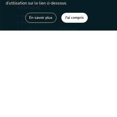
d’utilisation sur le lien ci-dessous.
Accès rapide
Recherche
En savoir plus
J'ai compris
Horaire et accès
Conditions Générales d'Utilisation
Mentions légales
Politique de confidentialité
Liens utiles
Bibliothèques
Editions
Connaître la Wallonie
Nos partenaires
Sites généraux de la Wallonie
Wallonie.be
Service public de Wallonie