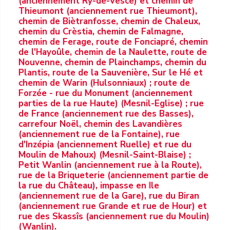
(anciennement Ry-de-Vesce) et chemin de
Thieumont (anciennement rue Thieumont),
chemin de Biètranfosse, chemin de Chaleux,
chemin du Crèstia, chemin de Falmagne,
chemin de Ferage, route de Fonciapré, chemin
de l'Hayoûle, chemin de la Naulette, route de
Nouvenne, chemin de Plainchamps, chemin du
Plantis, route de la Sauvenière, Sur le Hé et
chemin de Warin (Hulsonniaux) ; route de
Forzée - rue du Monument (anciennement
parties de la rue Haute) (Mesnil-Eglise) ; rue
de France (anciennement rue des Basses),
carrefour Noël, chemin des Lavandières
(anciennement rue de la Fontaine), rue
d'Inzépia (anciennement Ruelle) et rue du
Moulin de Mahoux) (Mesnil-Saint-Blaise) ;
Petit Wanlin (anciennement rue à la Route),
rue de la Briqueterie (anciennement partie de
la rue du Château), impasse en Ile
(anciennement rue de la Gare), rue du Biran
(anciennement rue Grande et rue de Hour) et
rue des Skassîs (anciennement rue du Moulin)
(Wanlin).