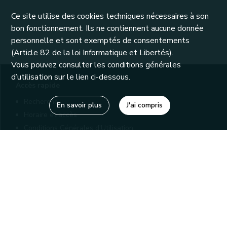
Ce site utilise des cookies techniques nécessaires à son
bon fonctionnement. Ils ne contiennent aucune donnée
personnelle et sont exemptés de consentements
(Article 82 de la loi Informatique et Libertés).
Vous pouvez consulter les conditions générales
d’utilisation sur le lien ci-dessous.
Accès rapide
Recherche
En savoir plus
J'ai compris
Horaire et accès
Conditions Générales d'Utilisation
Mentions légales
Politique de confidentialité
Liens utiles
Bibliothèques
Editions
Connaître la Wallonie