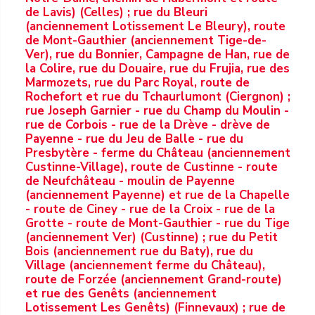
de Lavis) (Celles) ; rue du Bleuri
(anciennement Lotissement Le Bleury), route
de Mont-Gauthier (anciennement Tige-de-
Ver), rue du Bonnier, Campagne de Han, rue de
la Colire, rue du Douaire, rue du Frujia, rue des
Marmozets, rue du Parc Royal, route de
Rochefort et rue du Tchaurlumont (Ciergnon) ;
rue Joseph Garnier - rue du Champ du Moulin -
rue de Corbois - rue de la Drève - drève de
Payenne - rue du Jeu de Balle - rue du
Presbytère - ferme du Château (anciennement
Custinne-Village), route de Custinne - route
de Neufchâteau - moulin de Payenne
(anciennement Payenne) et rue de la Chapelle
- route de Ciney - rue de la Croix - rue de la
Grotte - route de Mont-Gauthier - rue du Tige
(anciennement Ver) (Custinne) ; rue du Petit
Bois (anciennement rue du Baty), rue du
Village (anciennement ferme du Château),
route de Forzée (anciennement Grand-route)
et rue des Genêts (anciennement
Lotissement Les Genêts) (Finnevaux) ; rue de