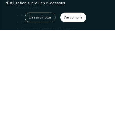
d’utilisation sur le lien ci-dessous.
Accès rapide
Recherche
En savoir plus
J'ai compris
Horaire et accès
Conditions Générales d'Utilisation
Mentions légales
Politique de confidentialité
Liens utiles
Bibliothèques
Editions
Connaître la Wallonie
Nos partenaires
Sites généraux de la Wallonie
Wallonie.be
Service public de Wallonie