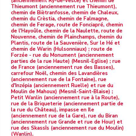
(anciennement Ry-de-Vesce) et chemin de
Thieumont (anciennement rue Thieumont),
chemin de Biètranfosse, chemin de Chaleux,
chemin du Crèstia, chemin de Falmagne,
chemin de Ferage, route de Fonciapré, chemin
de l'Hayoûle, chemin de la Naulette, route de
Nouvenne, chemin de Plainchamps, chemin du
Plantis, route de la Sauvenière, Sur le Hé et
chemin de Warin (Hulsonniaux) ; route de
Forzée - rue du Monument (anciennement
parties de la rue Haute) (Mesnil-Eglise) ; rue
de France (anciennement rue des Basses),
carrefour Noël, chemin des Lavandières
(anciennement rue de la Fontaine), rue
d'Inzépia (anciennement Ruelle) et rue du
Moulin de Mahoux) (Mesnil-Saint-Blaise) ;
Petit Wanlin (anciennement rue à la Route),
rue de la Briqueterie (anciennement partie de
la rue du Château), impasse en Ile
(anciennement rue de la Gare), rue du Biran
(anciennement rue Grande et rue de Hour) et
rue des Skassîs (anciennement rue du Moulin)
(Wanlin).