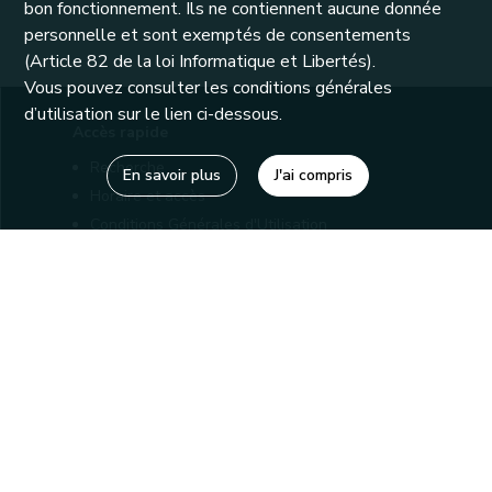
bon fonctionnement. Ils ne contiennent aucune donnée
personnelle et sont exemptés de consentements
(Article 82 de la loi Informatique et Libertés).
Vous pouvez consulter les conditions générales
d’utilisation sur le lien ci-dessous.
Accès rapide
Recherche
En savoir plus
J'ai compris
Horaire et accès
Conditions Générales d'Utilisation
Mentions légales
Politique de confidentialité
Liens utiles
Bibliothèques
Editions
Connaître la Wallonie
Nos partenaires